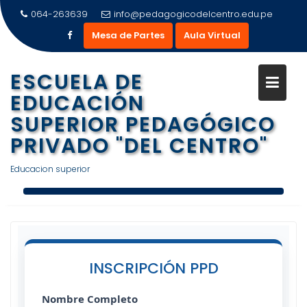
Saltar
064-263639
info@pedagogicodelcentro.edu.pe
al
Mesa de Partes
Aula Virtual
contenido
ESCUELA DE
EDUCACIÓN
SUPERIOR PEDAGÓGICO
PRIVADO "DEL CENTRO"
Educacion superior
INSCRIPCIÓN PPD
Nombre Completo