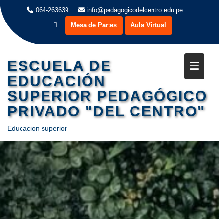
Saltar
064-263639
info@pedagogicodelcentro.edu.pe
al
Mesa de Partes
Aula Virtual
contenido
ESCUELA DE
EDUCACIÓN
SUPERIOR PEDAGÓGICO
PRIVADO "DEL CENTRO"
Educacion superior