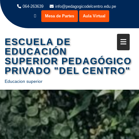
Saltar
064-263639
info@pedagogicodelcentro.edu.pe
al
Mesa de Partes
Aula Virtual
contenido
ESCUELA DE
EDUCACIÓN
SUPERIOR PEDAGÓGICO
PRIVADO "DEL CENTRO"
Educacion superior