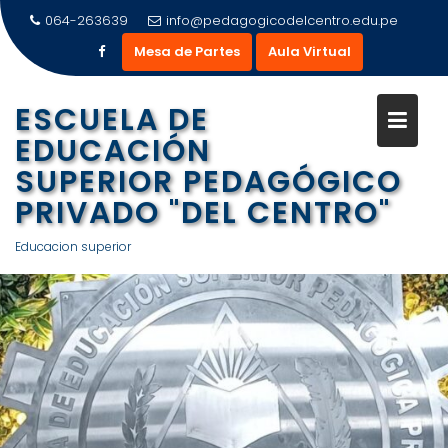
Saltar
064-263639
info@pedagogicodelcentro.edu.pe
al
Mesa de Partes
Aula Virtual
contenido
ESCUELA DE
EDUCACIÓN
SUPERIOR PEDAGÓGICO
PRIVADO "DEL CENTRO"
Educacion superior