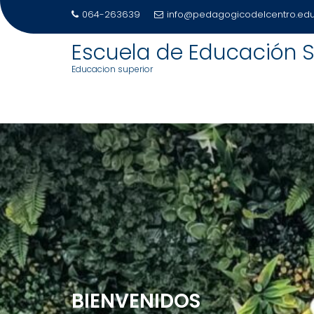
Saltar
064-263639
info@pedagogicodelcentro.edu
al
contenido
Escuela de Educación S
Educacion superior
BIENVENIDOS